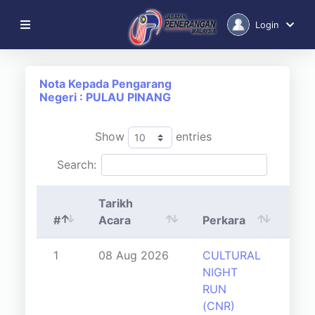
Login
NOTA KEPADA
Nota Kepada Pengarang
PENGARANG
Negeri : PULAU PINANG
SIARAN MEDIA
Show
entries
KENYATAAN MEDIA
Search:
PUSAT MEDIA
Tarikh
D-MEDIA
#
Acara
Perkara
UR
1
08 Aug 2026
CULTURAL
NIGHT
RUN
(CNR)